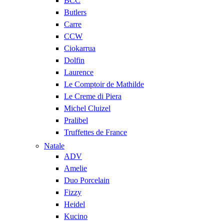
BCC
Butlers
Carre
CCW
Ciokarrua
Dolfin
Laurence
Le Comptoir de Mathilde
Le Creme di Piera
Michel Cluizel
Pralibel
Truffettes de France
Natale
ADV
Amelie
Duo Porcelain
Fizzy
Heidel
Kucino