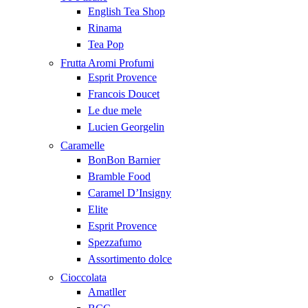
English Tea Shop
Rinama
Tea Pop
Frutta Aromi Profumi
Esprit Provence
Francois Doucet
Le due mele
Lucien Georgelin
Caramelle
BonBon Barnier
Bramble Food
Caramel D’Insigny
Elite
Esprit Provence
Spezzafumo
Assortimento dolce
Cioccolata
Amatller