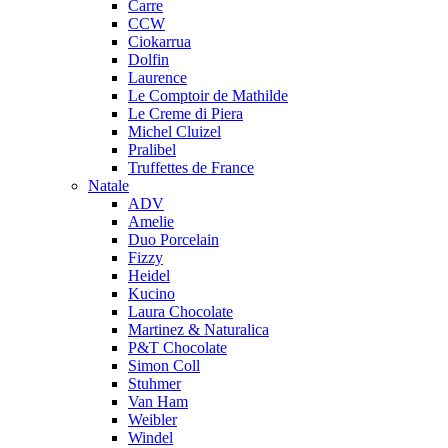
Carre
CCW
Ciokarrua
Dolfin
Laurence
Le Comptoir de Mathilde
Le Creme di Piera
Michel Cluizel
Pralibel
Truffettes de France
Natale
ADV
Amelie
Duo Porcelain
Fizzy
Heidel
Kucino
Laura Chocolate
Martinez & Naturalica
P&T Chocolate
Simon Coll
Stuhmer
Van Ham
Weibler
Windel