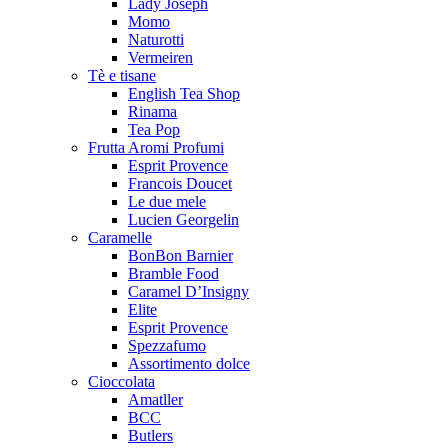
Lady Joseph
Momo
Naturotti
Vermeiren
Tè e tisane
English Tea Shop
Rinama
Tea Pop
Frutta Aromi Profumi
Esprit Provence
Francois Doucet
Le due mele
Lucien Georgelin
Caramelle
BonBon Barnier
Bramble Food
Caramel D’Insigny
Elite
Esprit Provence
Spezzafumo
Assortimento dolce
Cioccolata
Amatller
BCC
Butlers