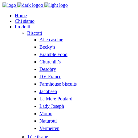
Home
Chi siamo
Prodotti
Biscotti
Alle cascine
Becky’s
Bramble Food
Churchill’s
Desobry
DV France
Farmhouse biscuits
Jacobsen
La Mere Poulard
Lady Joseph
Momo
Naturotti
Vermeiren
Tè e tisane