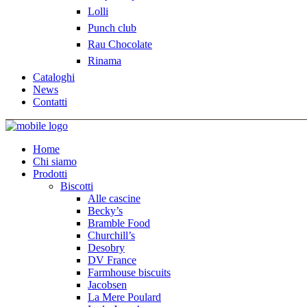
Lolli
Punch club
Rau Chocolate
Rinama
Cataloghi
News
Contatti
Home
Chi siamo
Prodotti
Biscotti
Alle cascine
Becky’s
Bramble Food
Churchill’s
Desobry
DV France
Farmhouse biscuits
Jacobsen
La Mere Poulard