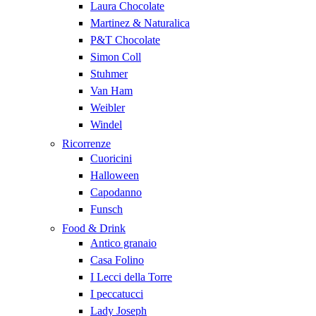
Laura Chocolate
Martinez & Naturalica
P&T Chocolate
Simon Coll
Stuhmer
Van Ham
Weibler
Windel
Ricorrenze
Cuoricini
Halloween
Capodanno
Funsch
Food & Drink
Antico granaio
Casa Folino
I Lecci della Torre
I peccatucci
Lady Joseph