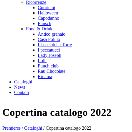
Ricorrenze
Cuoricini
Halloween
Capodanno
Funsch
Food & Drink
Antico granaio
Casa Folino
I Lecci della Torre
I peccatucci
Lady Joseph
Lolli
Punch club
Rau Chocolate
Rinama
Cataloghi
News
Contatti
Copertina catalogo 2022
Premieres
/
Cataloghi
/
Copertina catalogo 2022